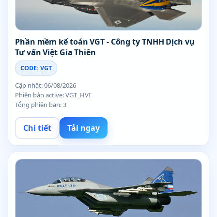
Phần mềm kế toán VGT - Công ty TNHH Dịch vụ
Tư vấn Việt Gia Thiên
CODE: VGT
Cập nhật: 06/08/2026
Phiên bản active: VGT_HVI
Tổng phiên bản: 3
Chi tiết
Tải ngay