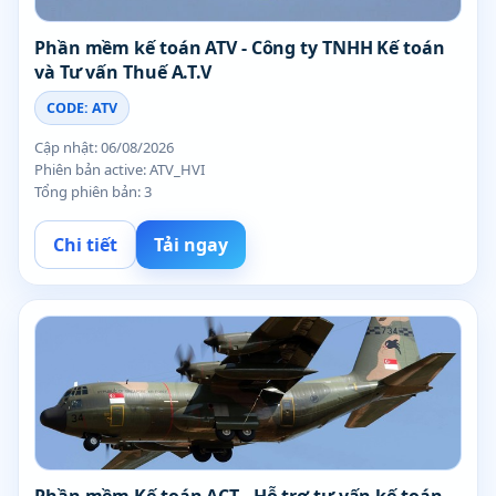
Phần mềm kế toán ATV - Công ty TNHH Kế toán
và Tư vấn Thuế A.T.V
CODE: ATV
Cập nhật: 06/08/2026
Phiên bản active: ATV_HVI
Tổng phiên bản: 3
Chi tiết
Tải ngay